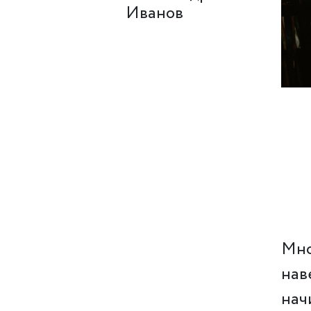
Иванов
Мно
нав
нач