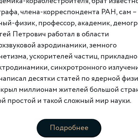
демика-кораблестроителя, брат известн
графа, члена-корреспондента РАН, сам –
ный-физик, профессор, академик, демогр
гей Петрович работал в области
рхзвуковой аэродинамики, земного
нетизма, ускорителей частиц, прикладн
ктродинамики, синхротронного излучени
написал десятки статей по ядерной физ
ткрыл миллионам жителей большой стра
ой простой и такой сложный мир науки.
Подробнее