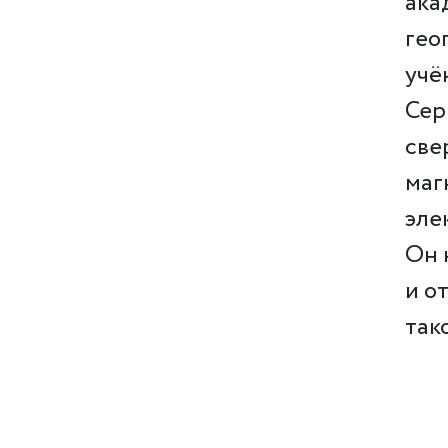
ака
гео
учё
Сер
све
маг
эле
Он 
и о
так