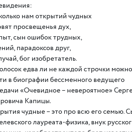
евидения:
сколько нам открытий чудных
овят просвещенья дух,
пыт, сын ошибок трудных,
ений, парадоксов друг,
лучай, бог изобретатель.
олосок едва ли не каждой строчки можн
ти в биографии бессменного ведущего
едачи «Очевидное – невероятное» Серг
ровича Капицы.
рытия чудные – это про всю его семью. 
елевского лауреата-физика, внук русско