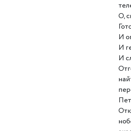
тел
О, 
Гот
И о
И г
И с
Отг
най
пер
Пет
Отк
ноб