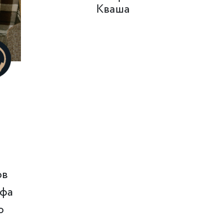
Кваша
а
ов
афа
о