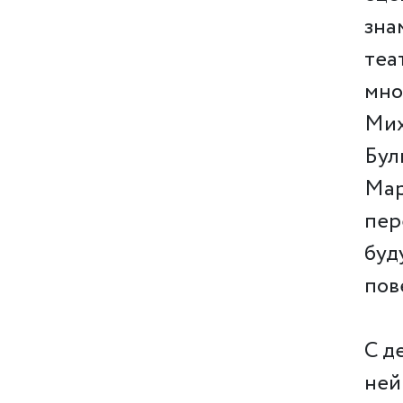
зна
теа
мно
Мих
Бул
Мар
пер
буд
пов
С д
ней