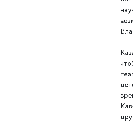
нау
воз
Вла
Каз
что
теа
дет
вре
Кав
дру