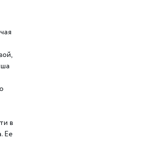
чая
вой,
уша
о
ти в
. Ее