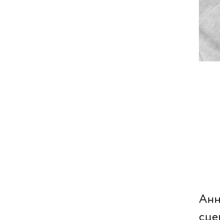
Анн
сце