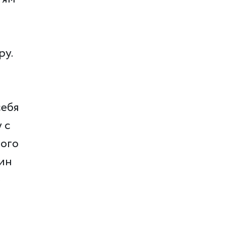
ру.
себя
 с
того
мин
е