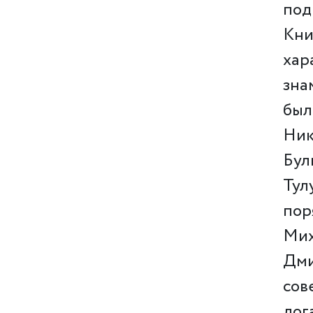
под
Кни
хар
зна
был
Ник
Бул
Тул
пор
Мих
Дми
сов
дог