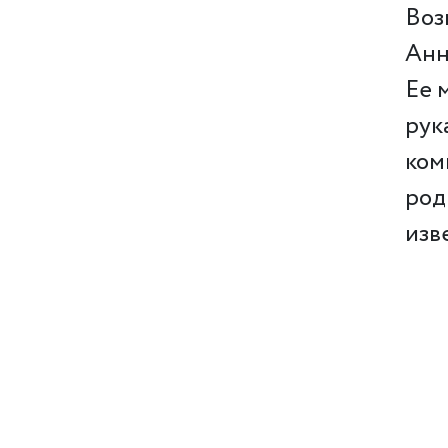
Воз
Анн
Ее 
рук
ком
род
изв