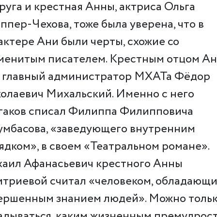
руга и крестная Анны, актриса Ольга
ппер-Чехова, тоже была уверена, что в
актере Ани были черты, схожие со
менитым писателем. Крестным отцом А
 главный администратор МХАТа Фёдор
олаевич Михальский. Именно с него
гаков списал Филиппа Филипповича
умбасова, «заведующего внутренним
ядком», в своем «Театральном романе».
аил Афанасьевич крестного Анны
триевой считал «человеком, обладающ
ершенным знанием людей». Можно толь
адываться, каким жизненным премудрос