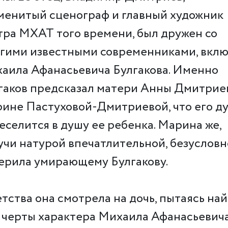
менитый сценограф и главный художник
тра МХАТ того времени, был дружен со
гими известными современниками, вклю
аила Афанасьевича Булгакова. Именно
гаков предсказал матери Анны Дмитрие
ине Пастуховой-Дмитриевой, что его д
еселится в душу ее ребенка. Марина же,
учи натурой впечатлительной, безусловн
ерила умирающему Булгакову.
етства она смотрела на дочь, пытаясь най
 черты характера Михаила Афанасьевича