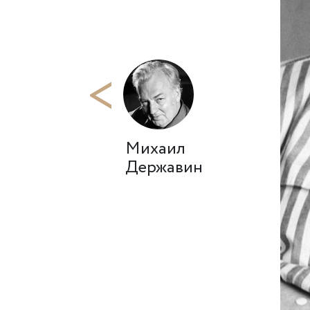
<
Михаил
Державин